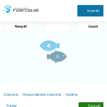
inzerát
Naspäť
Uložiť
Zvieratá
Hospodárske zvieratá
Hydina
Predaj
Topovať