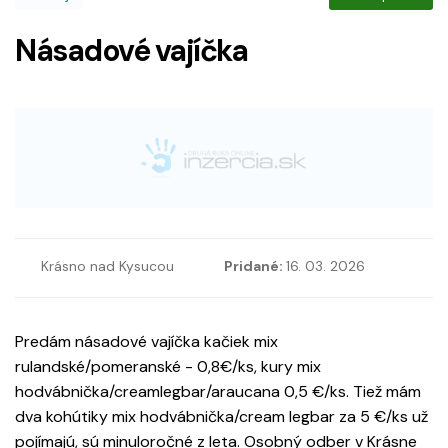
Násadové vajíčka
Krásno nad Kysucou
Pridané:
16. 03. 2026
Predám násadové vajíčka kačiek mix
rulandské/pomeranské - 0,8€/ks, kury mix
hodvábnička/creamlegbar/araucana 0,5 €/ks. Tiež mám
dva kohútiky mix hodvábnička/cream legbar za 5 €/ks už
pojímajú, sú minuloročné z leta. Osobný odber v Krásne