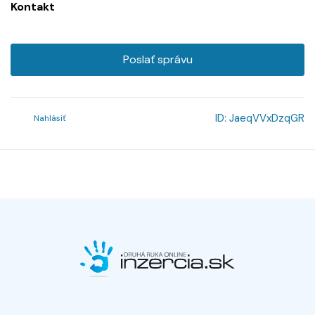
Kontakt
Poslať správu
ID:
JaeqVVxDzqGR
Nahlásiť