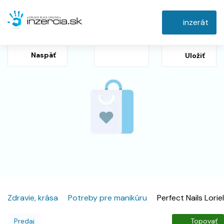
inzerát
Naspäť
Uložiť
Zdravie, krása
Potreby pre manikúru
Perfect Nails Loriel
Predaj
Topovať