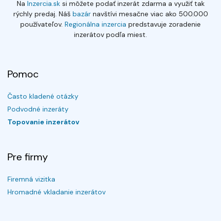
Na
Inzercia.sk
si môžete podať inzerát zdarma a využiť tak
rýchly predaj. Náš
bazár
navštívi mesačne viac ako 500.000
používateľov.
Regionálna inzercia
predstavuje zoradenie
inzerátov podľa miest.
Pomoc
Často kladené otázky
Podvodné inzeráty
Topovanie inzerátov
Pre firmy
Firemná vizitka
Hromadné vkladanie inzerátov