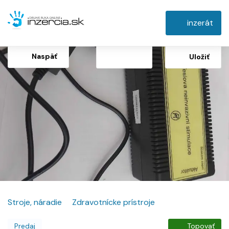
inzerát
Naspäť
Uložiť
Stroje, náradie
Zdravotnícke prístroje
Predaj
Topovať