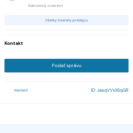
Súkromný inzerent
Všetky inzeráty predajcu
Kontakt
Poslať správu
ID:
JaeqVVxX6qGR
Nahlásiť