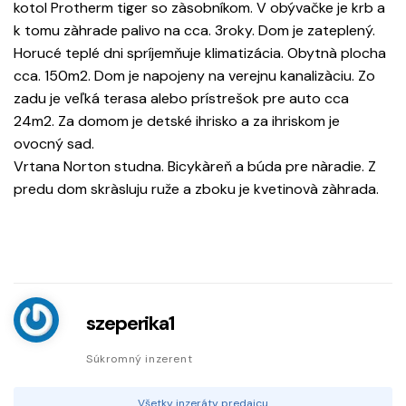
kotol Protherm tiger so zàsobníkom. V obývačke je krb a
k tomu zàhrade palivo na cca. 3roky. Dom je zateplený.
Horucé teplé dni spríjemňuje klimatizácia. Obytnà plocha
cca. 150m2. Dom je napojeny na verejnu kanalizàciu. Zo
zadu je veľká terasa alebo prístrešok pre auto cca
24m2. Za domom je detské ihrisko a za ihriskom je
ovocný sad.
Vrtana Norton studna. Bicykàreň a búda pre nàradie. Z
predu dom skràsluju ruže a zboku je kvetinovà zàhrada.
szeperika1
Súkromný inzerent
Všetky inzeráty predajcu