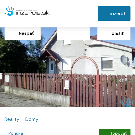
inzerát
Naspäť
Uložiť
Reality
Domy
Ponuka
Topovať