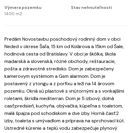
Výmera pozemku
Stav nehnuteľnosti
1400
m2
Predám Novostavbu poschodový rodinný dom v obci
Neded v okrese Šaľa, 15 km od Kolàrova a 15km od Šale,
hodinová cesta od Bratislavy. V obci je škôlka, škola
madarskà a slovenskà, rôzné obchody, reštauracie,
pošta a zdravotné stredisko. Dom je zabezpečeny
kamerovym systémom a Gsm alarmom. Dom je
postavený z ytongu a z porfixu a leží na 14 árovom
pozemku. Okná sú plastové s vnútornými a s vonkajšími
roletami, škridla mediterran. Dom je 5 izbový, dolnà
casť:predsieň, kuchyňa, obývačka, kúpeľna s toaletom,
malà špajza pod schodiskom a dve izby. Hornà časť:2
izby, toaleta s umývadlom a príprava na sprchovací kút.
Ustredné kúrenie a teplú vodu zabezpečuje plynový