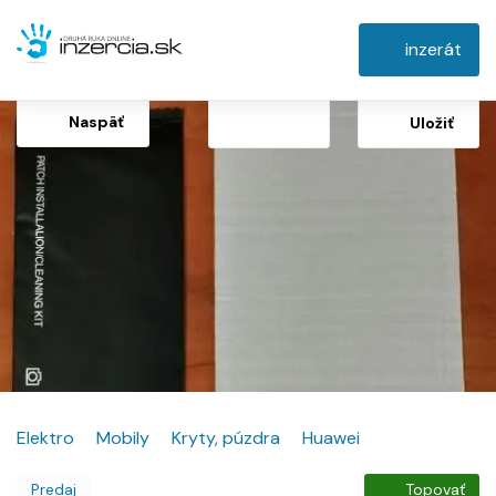
inzerát
Naspäť
Uložiť
Elektro
Mobily
Kryty, púzdra
Huawei
Predaj
Topovať