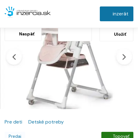
inzerát
Naspäť
Uložiť
Pre deti
Detské potreby
Predaj
Topovať