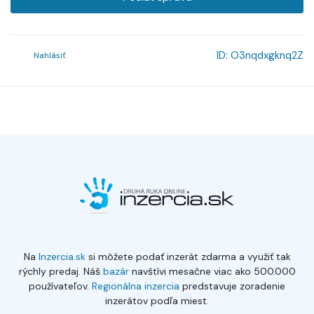
ID:
O3nqdxgknq2Z
Nahlásiť
Na
Inzercia.sk
si môžete podať inzerát zdarma a využiť tak
rýchly predaj. Náš
bazár
navštívi mesačne viac ako 500.000
používateľov.
Regionálna inzercia
predstavuje zoradenie
inzerátov podľa miest.