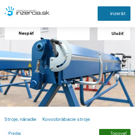
inzerát
Naspäť
Uložiť
Stroje, náradie
Kovoobrábacie stroje
Predaj
Topovať