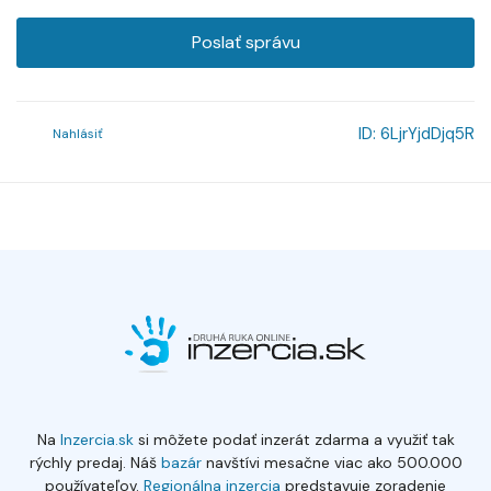
Poslať správu
ID:
6LjrYjdDjq5R
Nahlásiť
Na
Inzercia.sk
si môžete podať inzerát zdarma a využiť tak
rýchly predaj. Náš
bazár
navštívi mesačne viac ako 500.000
používateľov.
Regionálna inzercia
predstavuje zoradenie