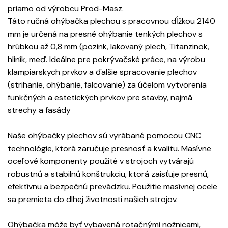
priamo od výrobcu Prod-Masz.
Táto ručná ohýbačka plechou s pracovnou dĺžkou 2140
mm je určená na presné ohýbanie tenkých plechov s
hrúbkou až 0,8 mm (pozink, lakovaný plech, Titanzinok,
hliník, meď. Ideálne pre pokrývačské práce, na výrobu
klampiarskych prvkov a ďalšie spracovanie plechov
(strihanie, ohýbanie, falcovanie) za účelom vytvorenia
funkčných a estetických prvkov pre stavby, najmä
strechy a fasády
Naše ohýbačky plechov sú vyrábané pomocou CNC
technológie, ktorá zaručuje presnosť a kvalitu. Masívne
oceľové komponenty použité v strojoch vytvárajú
robustnú a stabilnú konštrukciu, ktorá zaisťuje presnú,
efektívnu a bezpečnú prevádzku. Použitie masívnej ocele
sa premieta do dlhej životnosti našich strojov.
Ohýbačka môže byť vybavená rotačnými nožnicami,