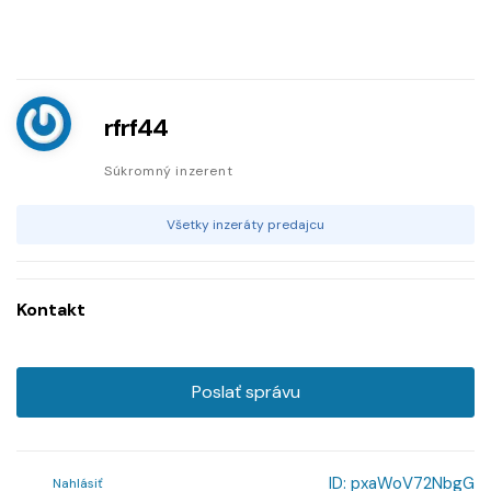
rfrf44
Súkromný inzerent
Všetky inzeráty predajcu
Kontakt
Poslať správu
ID:
pxaWoV72NbgG
Nahlásiť