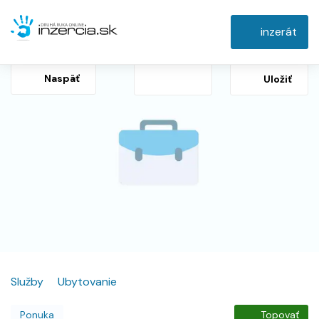
inzerát
Naspäť
Uložiť
Služby
Ubytovanie
Ponuka
Topovať