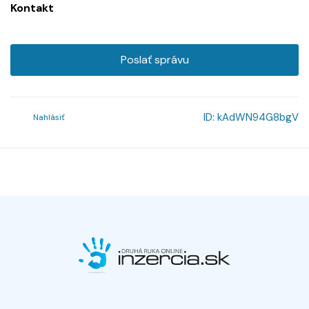
Kontakt
Poslať správu
ID:
kAdWN94G8bgV
Nahlásiť