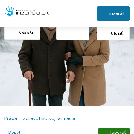
inzerát
Naspäť
Uložiť
Práca
Zdravotníctvo, farmácia
Dopyt
Topovať