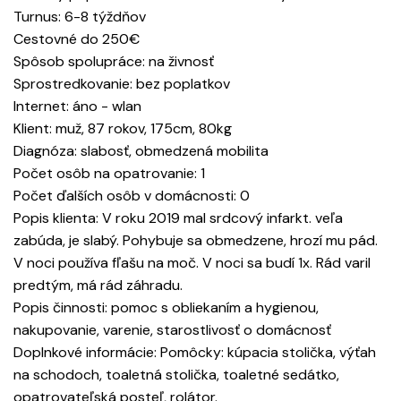
Turnus: 6-8 týždňov
Cestovné do 250€
Spôsob spolupráce: na živnosť
Sprostredkovanie: bez poplatkov
Internet: áno - wlan
Klient: muž, 87 rokov, 175cm, 80kg
Diagnóza: slabosť, obmedzená mobilita
Počet osôb na opatrovanie: 1
Počet ďalších osôb v domácnosti: 0
Popis klienta: V roku 2019 mal srdcový infarkt. veľa
zabúda, je slabý. Pohybuje sa obmedzene, hrozí mu pád.
V noci používa fľašu na moč. V noci sa budí 1x. Rád varil
predtým, má rád záhradu.
Popis činnosti: pomoc s obliekaním a hygienou,
nakupovanie, varenie, starostlivosť o domácnosť
Doplnkové informácie: Pomôcky: kúpacia stolička, výťah
na schodoch, toaletná stolička, toaletné sedátko,
opatrovateľská posteľ, rolátor.