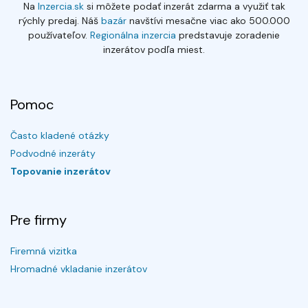
Na
Inzercia.sk
si môžete podať inzerát zdarma a využiť tak
rýchly predaj. Náš
bazár
navštívi mesačne viac ako 500.000
používateľov.
Regionálna inzercia
predstavuje zoradenie
inzerátov podľa miest.
Pomoc
Často kladené otázky
Podvodné inzeráty
Topovanie inzerátov
Pre firmy
Firemná vizitka
Hromadné vkladanie inzerátov