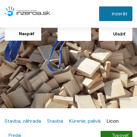
inzerát
Naspäť
Uložiť
Stavba, záhrada
Stavba
Kúrenie, palivá
Licon
Predaj
Topovať