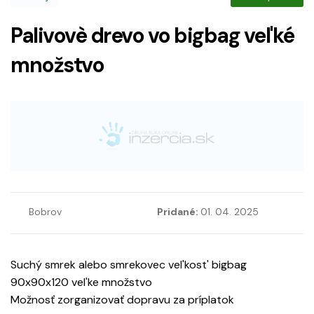
Palivovè drevo vo bigbag vel'ké
množstvo
Bobrov
Pridané:
01. 04. 2025
Suchý smrek alebo smrekovec vel'kost' bigbag
90x90x120 vel'ke množstvo
Možnosť zorganizovať dopravu za príplatok