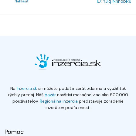
ID:
YJlq1NnnobR6
Nahlásiť
Na
Inzercia.sk
si môžete podať inzerát zdarma a využiť tak
rýchly predaj. Náš
bazár
navštívi mesačne viac ako 500.000
používateľov.
Regionálna inzercia
predstavuje zoradenie
inzerátov podľa miest.
Pomoc