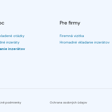
oc
Pre firmy
kladené otázky
Firemná vizitka
né inzeráty
Hromadné vkladanie inzerátov
anie inzerátov
cné podmienky
Ochrana osobných údajov