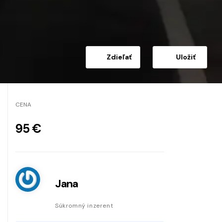
Zdieľať
Uložiť
CENA
95 €
Jana
Súkromný inzerent