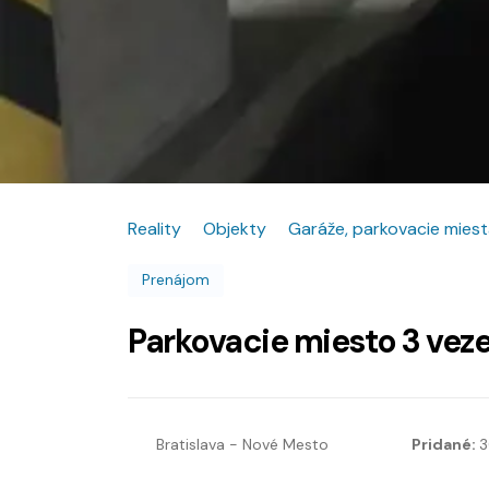
Reality
Objekty
Garáže, parkovacie mies
Prenájom
Parkovacie miesto 3 veze
Bratislava - Nové Mesto
Pridané:
3