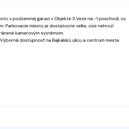
to v podzemnej garazi v Objekte 3 Veze na -1 poschodi, vo
ahom. Parkovacie miesto je dostatocne velke, cize nehrozí
chránené kamerovým systémom.
. Výborná dostupnosť na Bajkalskú ulicu a centrum mesta