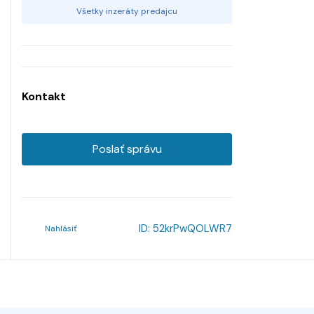
Všetky inzeráty predajcu
Kontakt
Poslať správu
ID:
52krPwQOLWR7
Nahlásiť