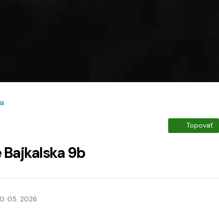
ta
Topovať
 Bajkalska 9b
0. 05. 2026