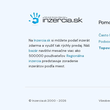
Pom
Často 
Na
Inzercia.sk
si môžete podať inzerát
Podvod
zdarma a využiť tak rýchly predaj. Náš
Topov
bazár
navštívi mesačne viac ako
500.000 používateľov.
Regionálna
inzercia
predstavuje zoradenie
inzerátov podľa miest.
© Inzercia.sk 2000 -
2026
Všeobe