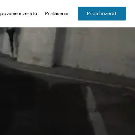
povanie inzerátu
Prihlásenie
Pridať inzerát