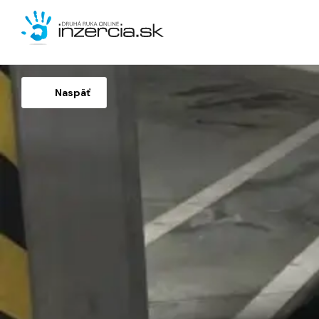
Naspäť