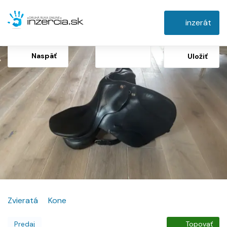
inzerát
Naspäť
Uložiť
Zvieratá
Kone
Predaj
Topovať