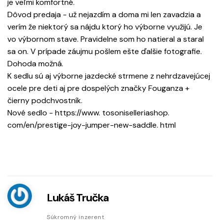
je veľmi komfortné.
Dôvod predaja - už nejazdím a doma mi len zavadzia a
verím že niektorý sa nájdu ktorý ho výborne využijú. Je
vo výbornom stave. Pravidelne som ho natieral a staral
sa on. V prípade záujmu pošlem ešte ďalšie fotografie.
Dohoda možná.
K sedlu sú aj výborne jazdecké strmene z nehrdzavejúcej
ocele pre deti aj pre dospelých značky Fouganza +
čierny podchvostník.
Nové sedlo - https://www. tosoniselleriashop.
com/en/prestige-joy-jumper-new-saddle. html
Lukáš Tručka
Súkromný inzerent