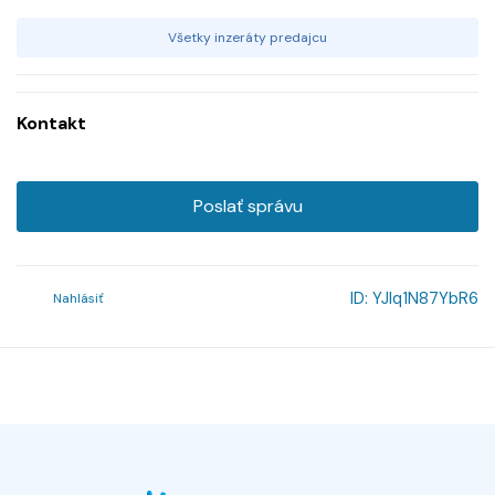
Všetky inzeráty predajcu
Kontakt
Poslať správu
ID:
YJlq1N87YbR6
Nahlásiť