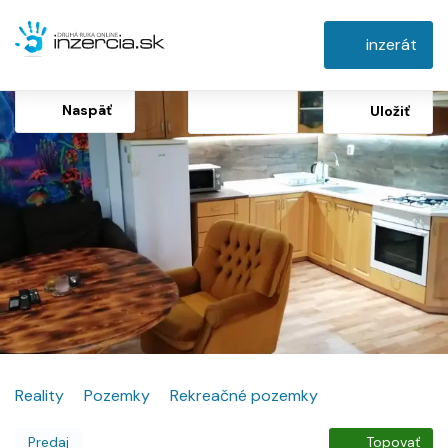
inzerát
Naspäť
Uložiť
Reality
Pozemky
Rekreačné pozemky
Predaj
Topovať