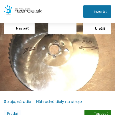
inzerát
Naspäť
Uložiť
Stroje, náradie
Náhradné diely na stroje
Predaj
Topovať