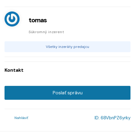
tomas
Súkromný inzerent
Všetky inzeráty predajcu
Kontakt
Poslať správu
ID:
68VbnPZ6yrky
Nahlásiť