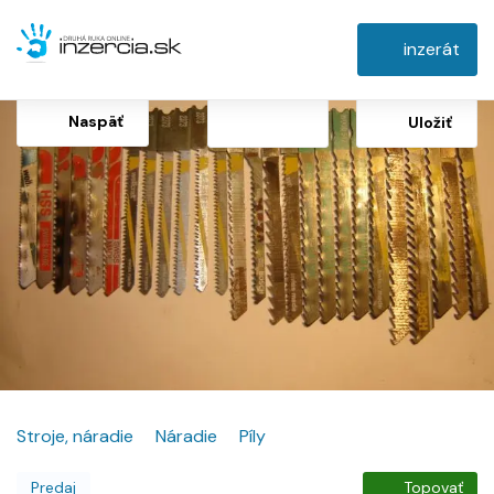
inzerát
Naspäť
Uložiť
Stroje, náradie
Náradie
Píly
Predaj
Topovať