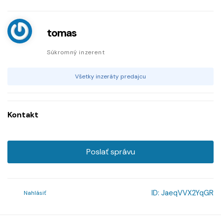
tomas
Súkromný inzerent
Všetky inzeráty predajcu
Kontakt
Poslať správu
ID:
JaeqVVX2YqGR
Nahlásiť