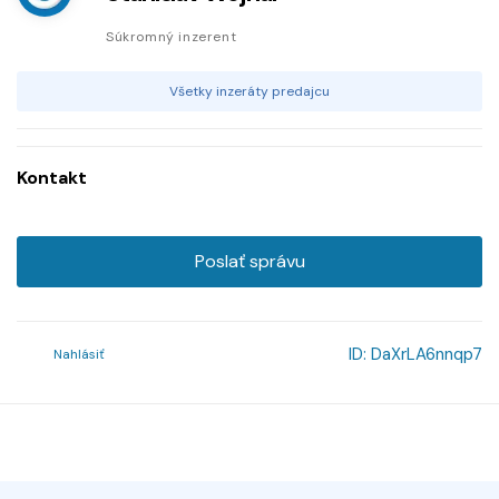
Súkromný inzerent
Všetky inzeráty predajcu
Kontakt
Poslať správu
ID:
DaXrLA6nnqp7
Nahlásiť