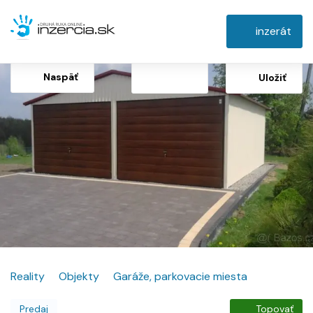
inzerát
Naspäť
Uložiť
Reality
Objekty
Garáže, parkovacie miesta
Predaj
Topovať