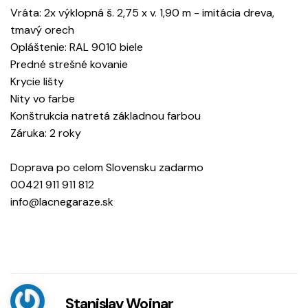
Vráta: 2x výklopná š. 2,75 x v. 1,90 m - imitácia dreva,
tmavý orech
Opláštenie: RAL 9010 biele
Predné strešné kovanie
Krycie lišty
Nity vo farbe
Konštrukcia natretá základnou farbou
Záruka: 2 roky
Doprava po celom Slovensku zadarmo
00421 911 911 812
info@lacnegaraze.sk
Stanislav Wojnar