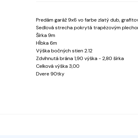
Predám garáž 9x6 vo farbe zlatý dub, grafito
Sedlová strecha pokrytá trapézovým plech
Šírka 9m
Hĺbka 6m
Výška bočných stien 2.12
Zdvihnutá brána 1,90 výška - 2,80 šírka
Celková výška 3,00
Dvere 90tky