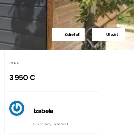
Zdieľať
Uložiť
CENA
3 950 €
Izabela
Súkromný inzerent