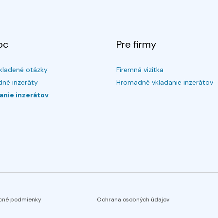
oc
Pre firmy
kladené otázky
Firemná vizitka
né inzeráty
Hromadné vkladanie inzerátov
anie inzerátov
cné podmienky
Ochrana osobných údajov