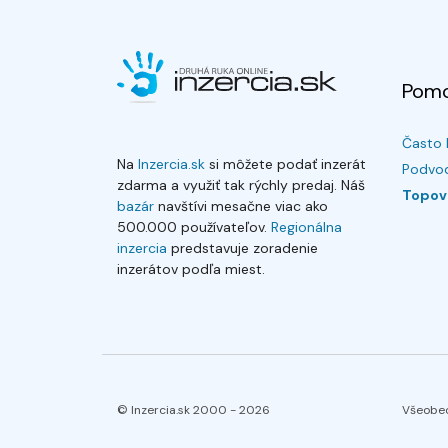
Pom
Často 
Na
Inzercia.sk
si môžete podať inzerát
Podvod
zdarma a využiť tak rýchly predaj. Náš
Topov
bazár
navštívi mesačne viac ako
500.000 používateľov.
Regionálna
inzercia
predstavuje zoradenie
inzerátov podľa miest.
© Inzercia.sk 2000 -
2026
Všeobe