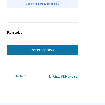
Všetky inzeráty predajcu
Kontakt
Poslať správu
ID:
GZLr9RNvRqeE
Nahlásiť