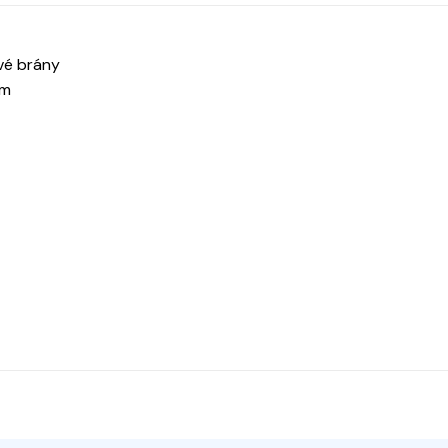
vé brány
om