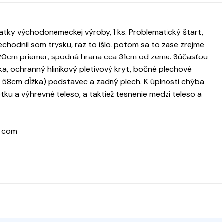
tky východonemeckej výroby, 1 ks. Problematický štart,
chodnil som trysku, raz to išlo, potom sa to zase zrejme
r 20cm priemer, spodná hrana cca 31cm od zeme. Súčasťou
ka, ochranný hliníkový pletivový kryt, bočné plechové
, 58cm dĺžka) podstavec a zadný plech. K úplnosti chýba
ku a výhrevné teleso, a taktiež tesnenie medzi teleso a
) com