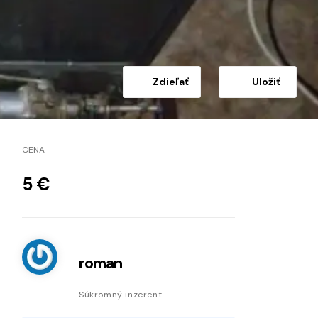
Zdieľať
Uložiť
CENA
5 €
roman
Súkromný inzerent