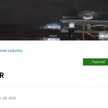
enie vzduchu
Topovať
UR
3. 08. 2021