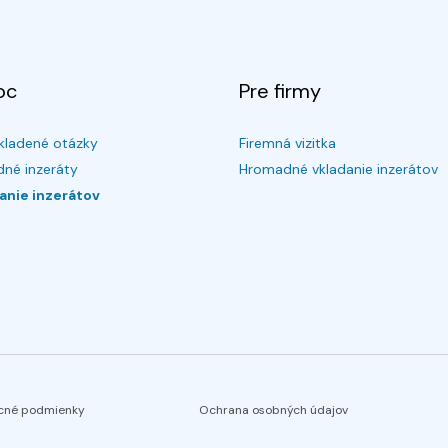
oc
Pre firmy
kladené otázky
Firemná vizitka
né inzeráty
Hromadné vkladanie inzerátov
anie inzerátov
cné podmienky
Ochrana osobných údajov