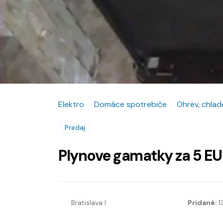
Elektro
Domáce spotrebiče
Ohrev, chlad
Predaj
Plynove gamatky za 5 E
Bratislava I
Pridané:
1