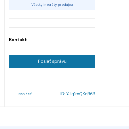
Všetky inzeráty predajcu
Kontakt
Poslať správu
ID:
YJlq1mQKqR6B
Nahlásiť