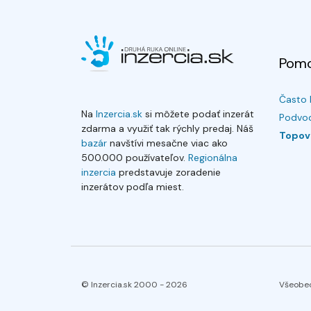
Pom
Často 
Na
Inzercia.sk
si môžete podať inzerát
Podvod
zdarma a využiť tak rýchly predaj. Náš
Topov
bazár
navštívi mesačne viac ako
500.000 používateľov.
Regionálna
inzercia
predstavuje zoradenie
inzerátov podľa miest.
© Inzercia.sk 2000 -
2026
Všeobe