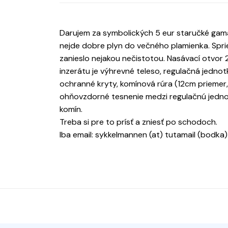
Darujem za symbolických 5 eur staručké gama
nejde dobre plyn do večného plamienka. Sprie
zanieslo nejakou nečistotou. Nasávací otvo
inzerátu je výhrevné teleso, regulačná jednot
ochranné kryty, komínová rúra (12cm priemer
ohňovzdorné tesnenie medzi regulačnú jednot
komín.
Treba si pre to prísť a zniesť po schodoch.
Iba email: sykkelmannen (at) tutamail (bodka