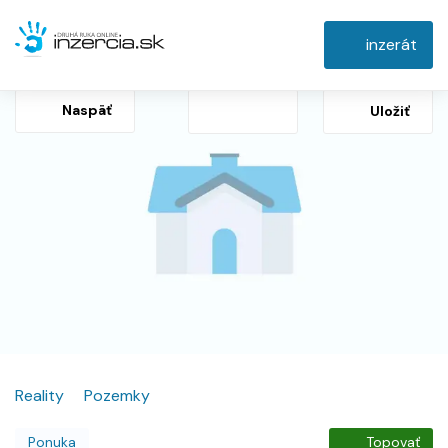
inzerát
Naspäť
Uložiť
Reality
Pozemky
Ponuka
Topovať