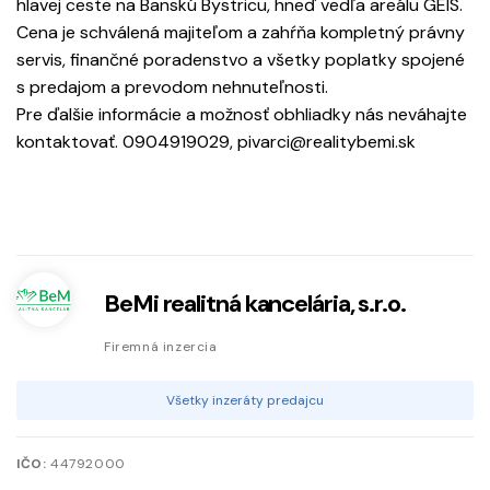
hlavej ceste na Banskú Bystricu, hneď vedľa areálu GEIS.
Cena je schválená majiteľom a zahŕňa kompletný právny
servis, finančné poradenstvo a všetky poplatky spojené
s predajom a prevodom nehnuteľnosti.
Pre ďalšie informácie a možnosť obhliadky nás neváhajte
kontaktovať. 0904919029, pivarci@realitybemi.sk
BeMi realitná kancelária, s.r.o.
Firemná inzercia
Všetky inzeráty predajcu
IČO:
44792000