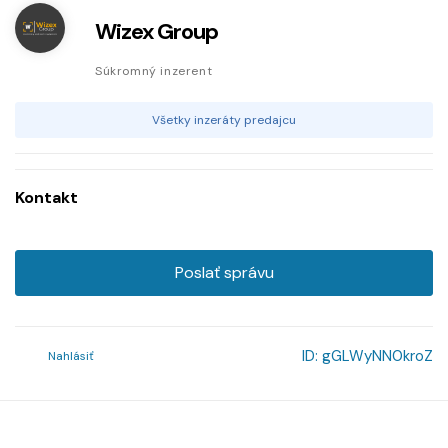
Wizex Group
Súkromný inzerent
Všetky inzeráty predajcu
Kontakt
Poslať správu
ID:
gGLWyNN0kroZ
Nahlásiť