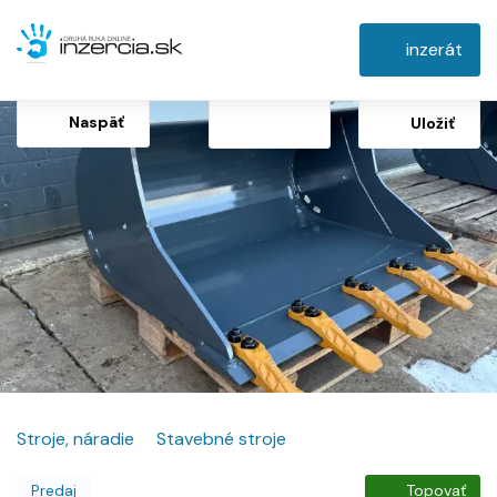
inzerát
Naspäť
Uložiť
Stroje, náradie
Stavebné stroje
Predaj
Topovať