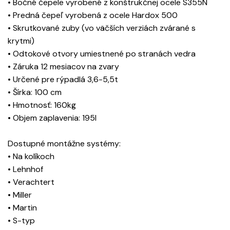
• Bočné čepele vyrobené z konštrukčnej ocele S355N
• Predná čepeľ vyrobená z ocele Hardox 500
• Skrutkované zuby (vo väčších verziách zvárané s
krytmi)
• Odtokové otvory umiestnené po stranách vedra
• Záruka 12 mesiacov na zvary
• Určené pre rýpadlá 3,6-5,5t
• Šírka: 100 cm
• Hmotnosť: 160kg
• Objem zaplavenia: 195l
Dostupné montážne systémy:
• Na kolíkoch
• Lehnhof
• Verachtert
• Miller
• Martin
• S-typ