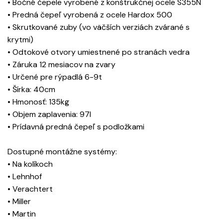
• Bočné čepele vyrobené z konštrukčnej ocele S355N
• Predná čepeľ vyrobená z ocele Hardox 500
• Skrutkované zuby (vo väčších verziách zvárané s
krytmi)
• Odtokové otvory umiestnené po stranách vedra
• Záruka 12 mesiacov na zvary
• Určené pre rýpadlá 6-9t
• Šírka: 40cm
• Hmonosť: 135kg
• Objem zaplavenia: 97l
• Prídavná predná čepeľ s podložkami
Dostupné montážne systémy:
• Na kolíkoch
• Lehnhof
• Verachtert
• Miller
• Martin