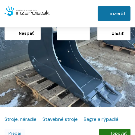
inzerát
Naspäť
Uložiť
Stroje, náradie
Stavebné stroje
Bagre a rýpadlá
Predaj
Topovať