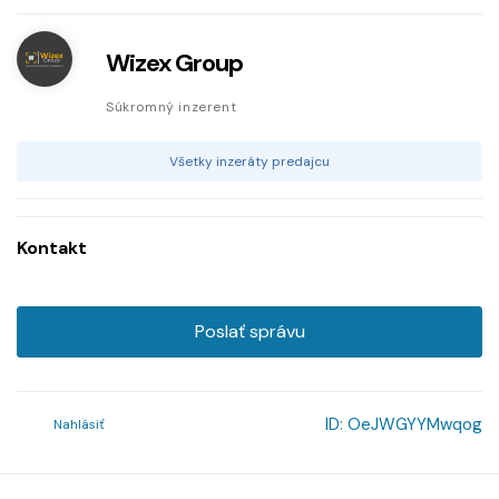
Wizex Group
Súkromný inzerent
Všetky inzeráty predajcu
Kontakt
Poslať správu
ID:
OeJWGYYMwqog
Nahlásiť