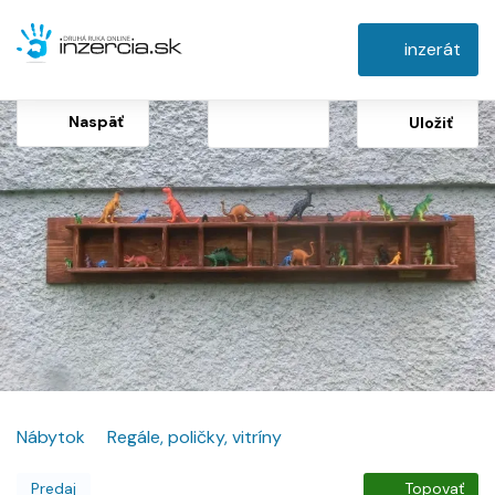
inzerát
Naspäť
Uložiť
Nábytok
Regále, poličky, vitríny
Predaj
Topovať