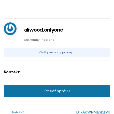
aliwood.onlyone
Súkromný inzerent
Všetky inzeráty predajcu
Kontakt
Poslať správu
ID:
kAdWNMapbgVo
Nahlásiť