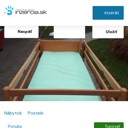
inzerát
Naspäť
Uložiť
Nábytok
Postele
Ponuka
Topovať