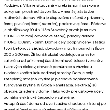
Podzávoz. Vilka je situovaná v prekrásnom horskom a
pokojnom prostredí Javorníkov, v menšej zástavbe
rodinných domov. Vilka je dispozične riešená z prízemnej
časti, pivničnej časti( suterén), podkrovnej časti. Pôdorys
je obdĺžnikový 10,4 x 11,3m.Stavebný prvok je murivo
YTONG 375 mm( obvodové steny), priečky deliace
YTONG 100mm, 75mm. Dom je celý podpivničený, statiku
tvorí betónový základ, obvodový múr, 9 nosných stĺpov
200 x 200mm, ŽB konštrukcia( oddeľujúca priestor
suterénu od prízemnej časti, komínové teleso tvorené z
tvarových dielcov, drevené pomúrnice s väznicou
tvoriace konštrukciu sedlovej strechy. Dom je celý
zateplený, strešná krytina je plechová poplastovaná
tvarovaná krytina. IS (voda, kanalizácia, elektrika) sú
obecné, zriadené v dome. Tlaku vody pre úžitkové účely
pomáha elektrické čerpadlo v suteréne.
Vstupná časť domu od dverí začína chodbou, z ktorej po
pravej aj ľavej strane sú miestnosti slúžiace ako