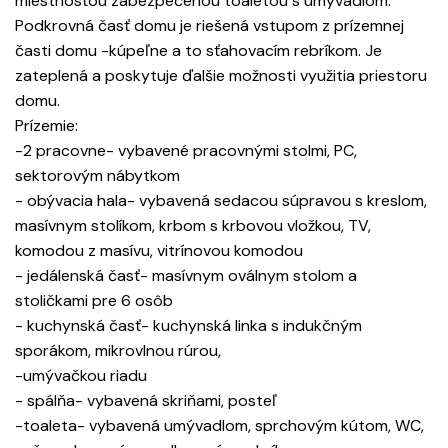
miestnosťou zabezpečenou toaletou s umývadlom.
Podkrovná časť domu je riešená vstupom z prízemnej
časti domu -kúpeľne a to sťahovacím rebríkom. Je
zateplená a poskytuje ďalšie možnosti využitia priestoru
domu.
Prízemie:
-2 pracovne- vybavené pracovnými stolmi, PC,
sektorovým nábytkom
- obývacia hala- vybavená sedacou súpravou s kreslom,
masívnym stolíkom, krbom s krbovou vložkou, TV,
komodou z masívu, vitrínovou komodou
- jedálenská časť- masívnym oválnym stolom a
stoličkami pre 6 osôb
- kuchynská časť- kuchynská linka s indukčným
sporákom, mikrovlnou rúrou,
-umývačkou riadu
- spálňa- vybavená skriňami, posteľ
-toaleta- vybavená umývadlom, sprchovým kútom, WC,