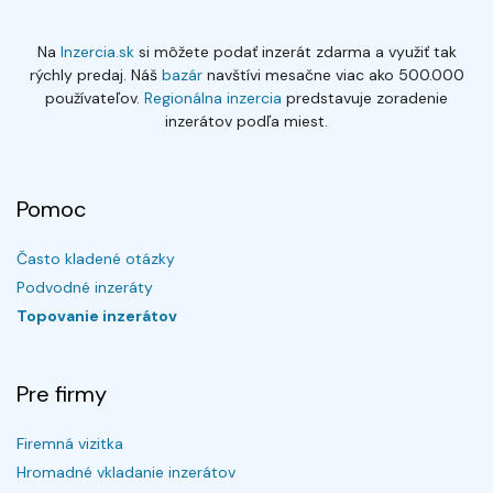
Na
Inzercia.sk
si môžete podať inzerát zdarma a využiť tak
rýchly predaj. Náš
bazár
navštívi mesačne viac ako 500.000
používateľov.
Regionálna inzercia
predstavuje zoradenie
inzerátov podľa miest.
Pomoc
Často kladené otázky
Podvodné inzeráty
Topovanie inzerátov
Pre firmy
Firemná vizitka
Hromadné vkladanie inzerátov