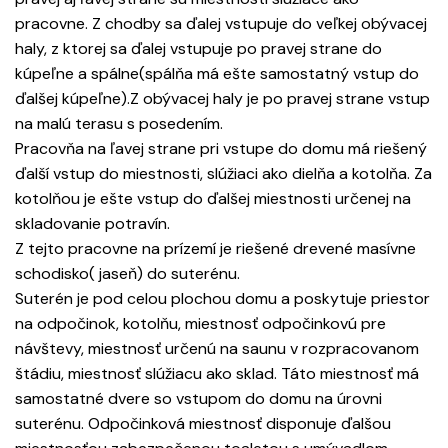
pracovne. Z chodby sa ďalej vstupuje do veľkej obývacej
haly, z ktorej sa ďalej vstupuje po pravej strane do
kúpeľne a spálne(spálňa má ešte samostatný vstup do
ďalšej kúpeľne).Z obývacej haly je po pravej strane vstup
na malú terasu s posedením.
Pracovňa na ľavej strane pri vstupe do domu má riešený
ďalší vstup do miestnosti, slúžiaci ako dielňa a kotolňa. Za
kotolňou je ešte vstup do ďalšej miestnosti určenej na
skladovanie potravín.
Z tejto pracovne na prízemí je riešené drevené masívne
schodisko( jaseň) do suterénu.
Suterén je pod celou plochou domu a poskytuje priestor
na odpočinok, kotolňu, miestnosť odpočinkovú pre
návštevy, miestnosť určenú na saunu v rozpracovanom
štádiu, miestnosť slúžiacu ako sklad. Táto miestnosť má
samostatné dvere so vstupom do domu na úrovni
suterénu. Odpočinková miestnosť disponuje ďalšou