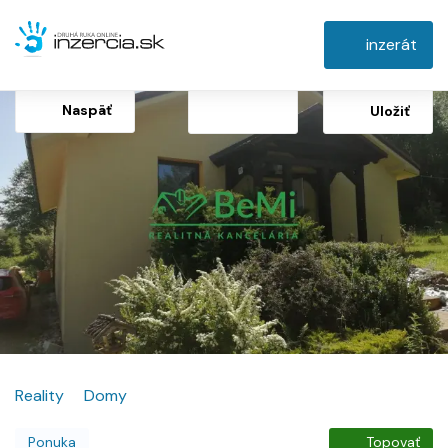
inzerát
Naspäť
Uložiť
Reality
Domy
Ponuka
Topovať