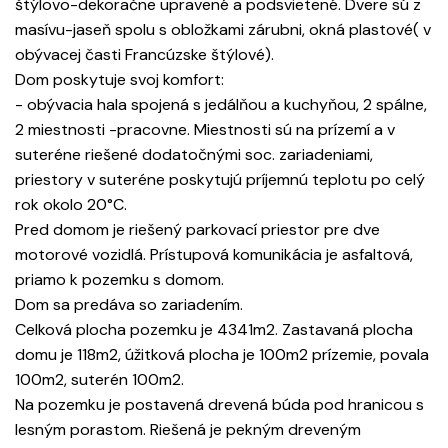
štýlovo-dekoračne upravené a podsvietené. Dvere sú z
masívu-jaseň spolu s obložkami zárubni, okná plastové( v
obývacej časti Francúzske štýlové).
Dom poskytuje svoj komfort:
- obývacia hala spojená s jedálňou a kuchyňou, 2 spálne,
2 miestnosti -pracovne. Miestnosti sú na prízemí a v
suteréne riešené dodatočnými soc. zariadeniami,
priestory v suteréne poskytujú príjemnú teplotu po celý
rok okolo 20°C.
Pred domom je riešený parkovací priestor pre dve
motorové vozidlá. Prístupová komunikácia je asfaltová,
priamo k pozemku s domom.
Dom sa predáva so zariadením.
Celková plocha pozemku je 4341m2. Zastavaná plocha
domu je 118m2, úžitková plocha je 100m2 prízemie, povala
100m2, suterén 100m2.
Na pozemku je postavená drevená búda pod hranicou s
lesným porastom. Riešená je pekným dreveným