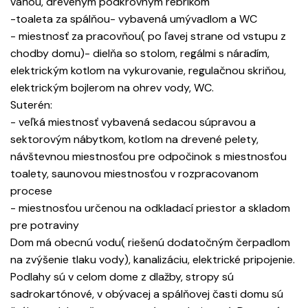
vaňou, dreveným podkrovným rebríkom
-toaleta za spálňou- vybavená umývadlom a WC
- miestnosť za pracovňou( po ľavej strane od vstupu z
chodby domu)- dielňa so stolom, regálmi s náradím,
elektrickým kotlom na vykurovanie, regulačnou skriňou,
elektrickým bojlerom na ohrev vody, WC.
Suterén:
- veľká miestnosť vybavená sedacou súpravou a
sektorovým nábytkom, kotlom na drevené pelety,
návštevnou miestnosťou pre odpočinok s miestnosťou
toalety, saunovou miestnosťou v rozpracovanom
procese
- miestnosťou určenou na odkladací priestor a skladom
pre potraviny
Dom má obecnú vodu( riešenú dodatočným čerpadlom
na zvýšenie tlaku vody), kanalizáciu, elektrické pripojenie.
Podlahy sú v celom dome z dlažby, stropy sú
sadrokartónové, v obývacej a spálňovej časti domu sú