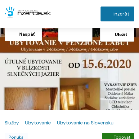
inzerát
Naspäť
Uložiť
Služby
Ubytovanie
Ubytovanie na Slovensku
Ponuka
Topovať