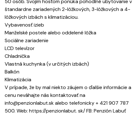
50 osôb. Svojím hosťom ponúka pohodlné ubytovanie v
štandardne zariadených 2-lôžkových, 3-lôžkových a 4-
lôžkových izbách s klimatizáciou.
Vybavenosť izieb
Manželské postele alebo oddelené lôžka
Sociálne zariadenie
LCD televízor
Chladnička
Vlastná kuchynka (v určitých izbách)
Balkón
Klimatizácia
V prípade, že by mal niekto záujem o ďalšie informácie a
cenu neváhajte nás kontaktovať na
info@penzionlabut.sk alebo telefonicky + 421 907 787
500. Web: https://penzionlabut. sk/ FB: Penzión Labuť