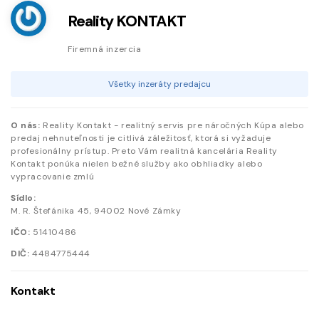
Reality KONTAKT
Firemná inzercia
Všetky inzeráty predajcu
O nás:
Reality Kontakt - realitný servis pre náročných Kúpa alebo
predaj nehnuteľnosti je citlivá záležitosť, ktorá si vyžaduje
profesionálny prístup. Preto Vám realitná kancelária Reality
Kontakt ponúka nielen bežné služby ako obhliadky alebo
vypracovanie zmlú
Sídlo:
M. R. Štefánika
45
,
94002
Nové Zámky
IČO:
51410486
DIČ:
4484775444
Kontakt