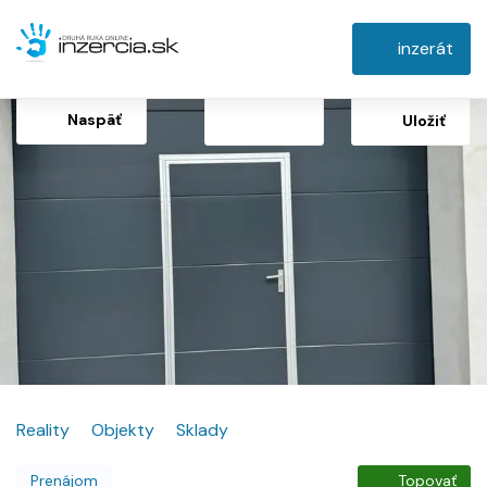
inzerát
Naspäť
Uložiť
Reality
Objekty
Sklady
Prenájom
Topovať