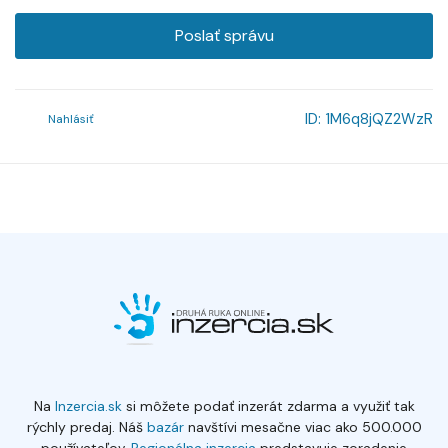
Poslať správu
ID:
1M6q8jQZ2WzR
Nahlásiť
Na
Inzercia.sk
si môžete podať inzerát zdarma a využiť tak
rýchly predaj. Náš
bazár
navštívi mesačne viac ako 500.000