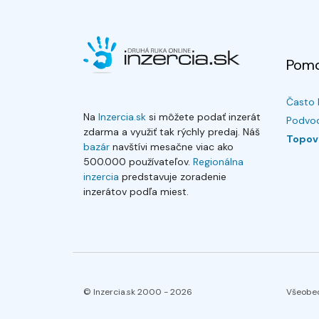
Pom
Často 
Na
Inzercia.sk
si môžete podať inzerát
Podvod
zdarma a využiť tak rýchly predaj. Náš
Topov
bazár
navštívi mesačne viac ako
500.000 používateľov.
Regionálna
inzercia
predstavuje zoradenie
inzerátov podľa miest.
© Inzercia.sk 2000 -
2026
Všeobe