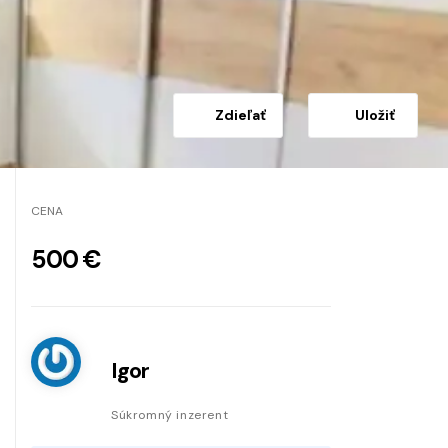
Zdieľať
Uložiť
CENA
500 €
Igor
Súkromný inzerent