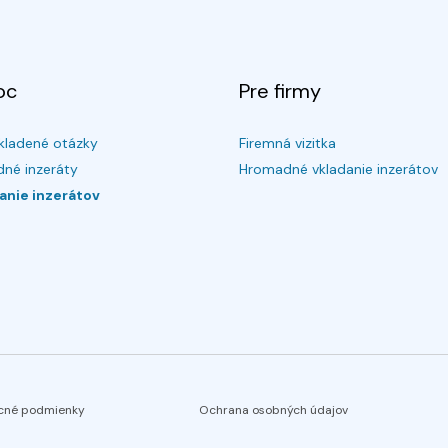
oc
Pre firmy
kladené otázky
Firemná vizitka
né inzeráty
Hromadné vkladanie inzerátov
anie inzerátov
cné podmienky
Ochrana osobných údajov