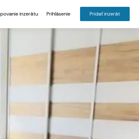
povanie inzerátu
Prihlásenie
Pridať inzerát