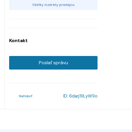
Všetky inzeráty predajcu
Kontakt
Poslať správu
ID:
6darj19LyW9o
Nahlásiť