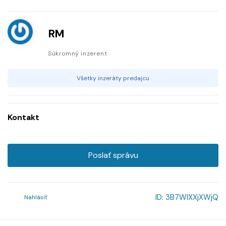
RM
Súkromný inzerent
Všetky inzeráty predajcu
Kontakt
Poslať správu
ID:
3B7WlXXjXWjQ
Nahlásiť