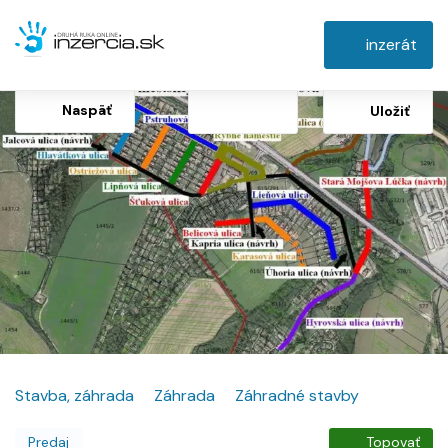
inzerát
Naspäť
Uložiť
Stavba, záhrada
Záhrada
Záhradné stavby
Predaj
Topovať