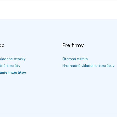
oc
Pre firmy
kladené otázky
Firemná vizitka
né inzeráty
Hromadné vkladanie inzerátov
anie inzerátov