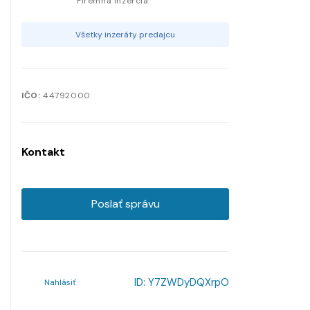
Firemná inzercia
Všetky inzeráty predajcu
IČO:
44792000
Kontakt
Poslať správu
ID:
Y7ZWDyDQXrpO
Nahlásiť