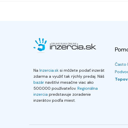
Pom
Často 
Na
Inzercia.sk
si môžete podať inzerát
Podvod
zdarma a využiť tak rýchly predaj. Náš
Topov
bazár
navštívi mesačne viac ako
500.000 používateľov.
Regionálna
inzercia
predstavuje zoradenie
inzerátov podľa miest.