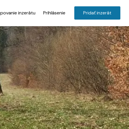
povanie inzerátu
Prihlásenie
Pridať inzerát