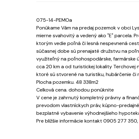
075-14-PEMOa
Ponúkame Vám na predaj pozemok v obci Lysica
mierne svahovitý a vedený ako "E" parcela. P
ktorým vedie poľná či lesná nespevnená cesta
súčasnej dobe sú prenajaté družstvu na poľn
využiteľný na poľnohospodárske, farmárske úče
cca 20 km a od turistickej lokality Terchovej
ktoré sú stvorené na turistiku, hubárčenie či 
Plocha pozemku. 48 338m2
Celková cena. dohodou ponúknite
V cene je zahrnutý kompletný právny a finanč
prevodom vlastníckych práv, kúpno-predajné 
bezplatné vybavenie výhodnejšieho hypoteká
Pre bližšie informácie kontakt 0905 277 350