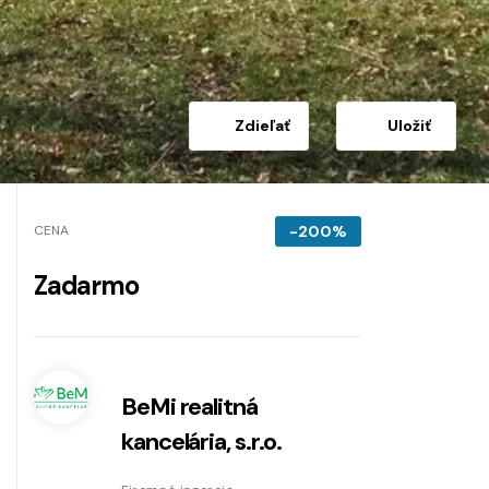
Zdieľať
Uložiť
CENA
-200%
Zadarmo
BeMi realitná
kancelária, s.r.o.