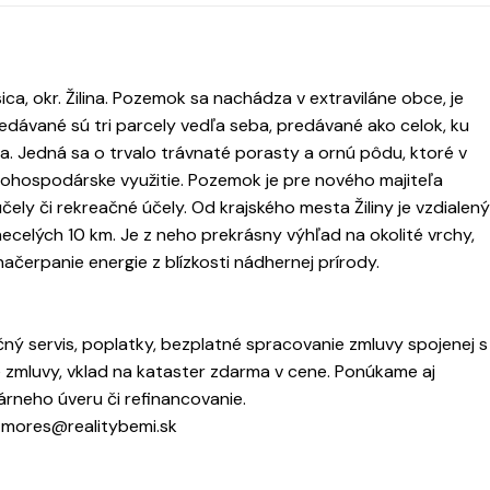
, okr. Žilina. Pozemok sa nachádza v extraviláne obce, je
redávané sú tri parcely vedľa seba, predávané ako celok, ku
. Jedná sa o trvalo trávnaté porasty a ornú pôdu, ktoré v
ohospodárske využitie. Pozemok je pre nového majiteľa
ly či rekreačné účely. Od krajského mesta Žiliny je vzdialený
 necelých 10 km. Je z neho prekrásny výhľad na okolité vrchy,
načerpanie energie z blízkosti nádhernej prírody.
ný servis, poplatky, bezplatné spracovanie zmluvy spojenej s
zmluvy, vklad na kataster zdarma v cene. Ponúkame aj
rneho úveru či refinancovanie.
, mores@realitybemi.sk