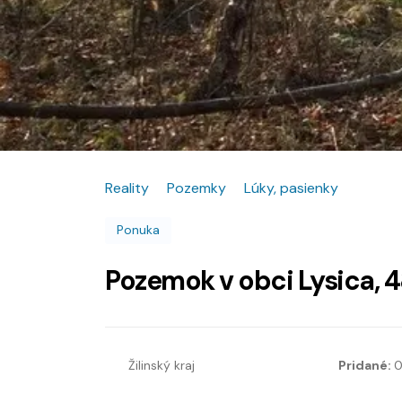
Reality
Pozemky
Lúky, pasienky
Ponuka
Pozemok v obci Lysica,
Žilinský kraj
Pridané:
0