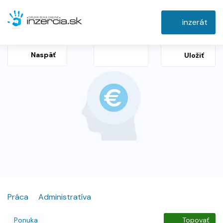
inzerát
Naspäť
Uložiť
Práca
Administratíva
Ponuka
Topovať