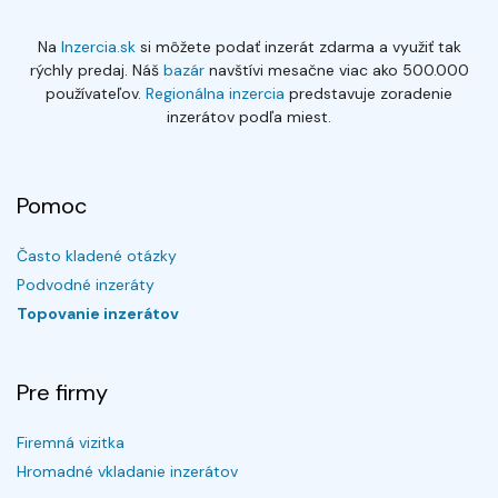
Na
Inzercia.sk
si môžete podať inzerát zdarma a využiť tak
rýchly predaj. Náš
bazár
navštívi mesačne viac ako 500.000
používateľov.
Regionálna inzercia
predstavuje zoradenie
inzerátov podľa miest.
Pomoc
Často kladené otázky
Podvodné inzeráty
Topovanie inzerátov
Pre firmy
Firemná vizitka
Hromadné vkladanie inzerátov