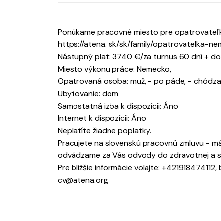
Ponúkame pracovné miesto pre opatrovateľky
https://atena. sk/sk/family/opatrovatelka-
Nástupný plat: 3740 €/za turnus 60 dní + 
Miesto výkonu práce: Nemecko,
Opatrovaná osoba: muž, - po páde, - chôdza
Ubytovanie: dom
Samostatná izba k dispozícii: Áno
Internet k dispozícii: Áno
Neplatíte žiadne poplatky.
Pracujete na slovenskú pracovnú zmluvu - má
odvádzame za Vás odvody do zdravotnej a so
Pre bližšie informácie volajte: +421918474112,
cv@atena.org