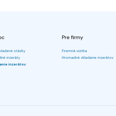
oc
Pre firmy
kladené otázky
Firemná vizitka
né inzeráty
Hromadné vkladanie inzerátov
anie inzerátov