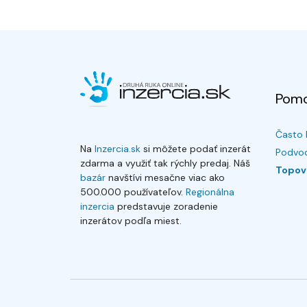
Pom
Často 
Na
Inzercia.sk
si môžete podať inzerát
Podvod
zdarma a využiť tak rýchly predaj. Náš
Topov
bazár
navštívi mesačne viac ako
500.000 používateľov.
Regionálna
inzercia
predstavuje zoradenie
inzerátov podľa miest.