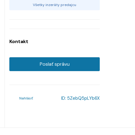
Všetky inzeráty predajcu
Kontakt
Poslať správu
ID:
5ZebQ5pLYb6X
Nahlásiť