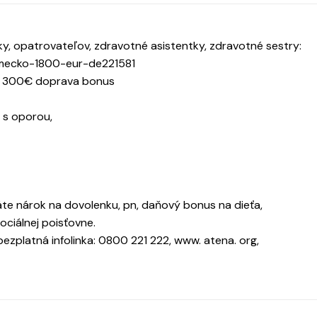
, opatrovateľov, zdravotné asistentky, zdravotné sestry:
nemecko-1800-eur-de221581
do 300€ doprava bonus
 s oporou,
te nárok na dovolenku, pn, daňový bonus na dieťa,
ciálnej poisťovne.
 bezplatná infolinka: 0800 221 222, www. atena. org,