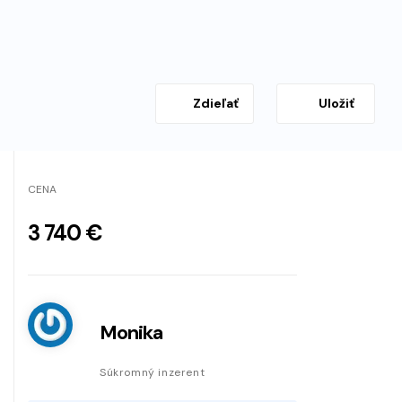
Zdieľať
Uložiť
CENA
3 740 €
Monika
Súkromný inzerent