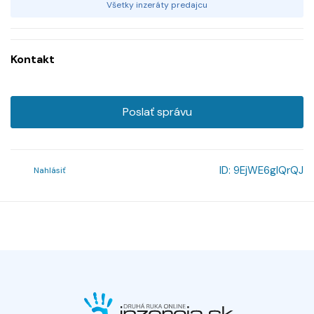
Všetky inzeráty predajcu
Kontakt
Poslať správu
ID:
9EjWE6glQrQJ
Nahlásiť