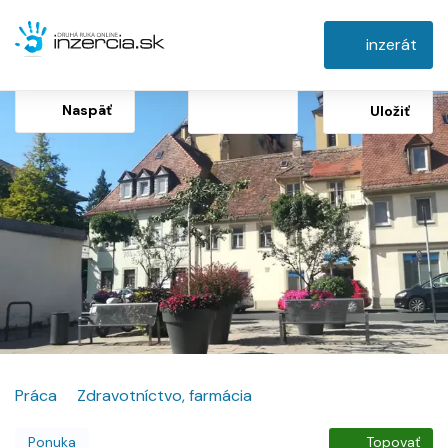
inzerát
Naspäť
Uložiť
Práca
Zdravotníctvo, farmácia
Ponuka
Topovať