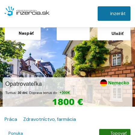
inzerát
Naspäť
Uložiť
Práca
Zdravotníctvo, farmácia
Ponuka
Topovať