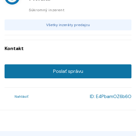
Súkromný inzerent
Všetky inzeráty predajcu
Kontakt
Poslať správu
ID:
E4PbamOZ6b6O
Nahlásiť