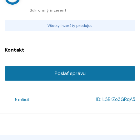
Súkromný inzerent
Všetky inzeráty predajcu
Kontakt
Poslať správu
ID:
L3BrZo3GRqA5
Nahlásiť