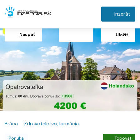
inzerát
Naspäť
Uložiť
Práca
Zdravotníctvo, farmácia
Ponuka
Topovať