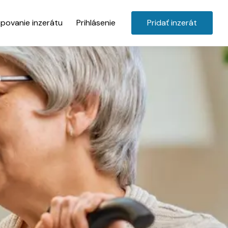
povanie inzerátu
Prihlásenie
Pridať inzerát