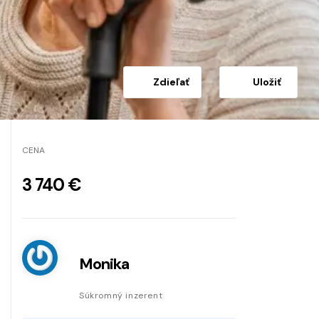
Zdieľať
Uložiť
CENA
3 740 €
Monika
Súkromný inzerent