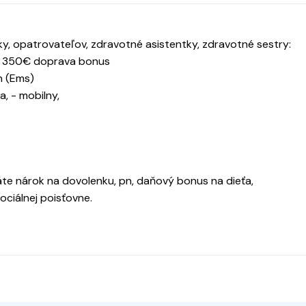
, opatrovateľov, zdravotné asistentky, zdravotné sestry:
do 350€ doprava bonus
n (Ems)
, - mobilny,
te nárok na dovolenku, pn, daňový bonus na dieťa,
ciálnej poisťovne.