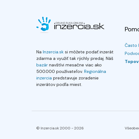
Pom
Často 
Na
Inzercia.sk
si môžete podať inzerát
Podvod
zdarma a využiť tak rýchly predaj. Náš
Topov
bazár
navštívi mesačne viac ako
500.000 používateľov.
Regionálna
inzercia
predstavuje zoradenie
inzerátov podľa miest.
© Inzercia.sk 2000 -
2026
Všeobe