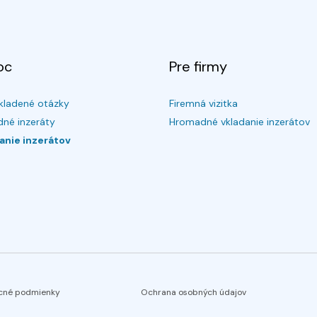
oc
Pre firmy
kladené otázky
Firemná vizitka
né inzeráty
Hromadné vkladanie inzerátov
anie inzerátov
cné podmienky
Ochrana osobných údajov