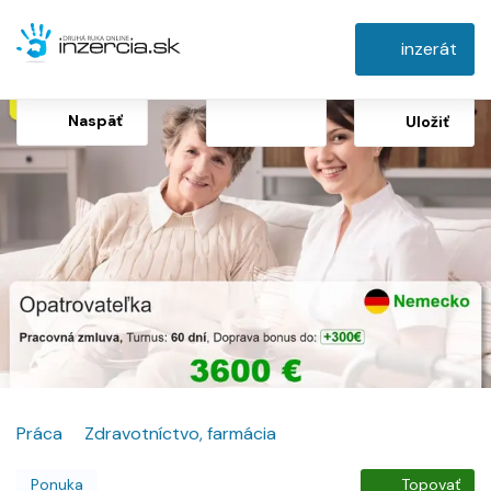
inzerát
Naspäť
Uložiť
Práca
Zdravotníctvo, farmácia
Ponuka
Topovať