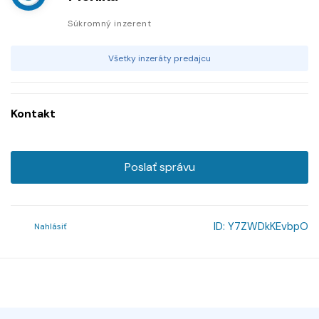
Súkromný inzerent
Všetky inzeráty predajcu
Kontakt
Poslať správu
ID:
Y7ZWDkKEvbpO
Nahlásiť