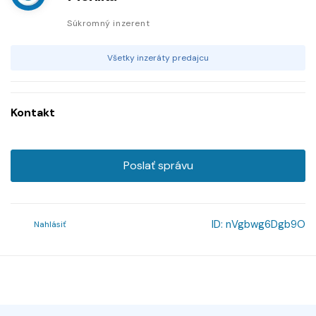
Súkromný inzerent
Všetky inzeráty predajcu
Kontakt
Poslať správu
ID:
nVgbwg6Dgb9O
Nahlásiť