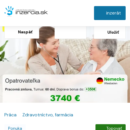
inzerát
Naspäť
Uložiť
Práca
Zdravotníctvo, farmácia
Ponuka
Topovať