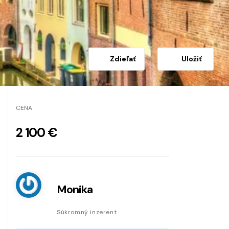
Zdieľať
Uložiť
CENA
2 100 €
Monika
Súkromný inzerent