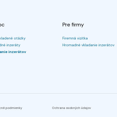
oc
Pre firmy
kladené otázky
Firemná vizitka
né inzeráty
Hromadné vkladanie inzerátov
anie inzerátov
cné podmienky
Ochrana osobných údajov