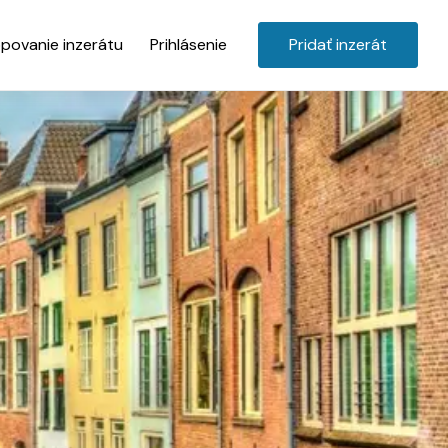
povanie inzerátu
Prihlásenie
Pridať inzerát