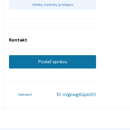
Všetky inzeráty predajcu
Kontakt
Poslať správu
ID:
nVgbwg6Qpb9O
Nahlásiť