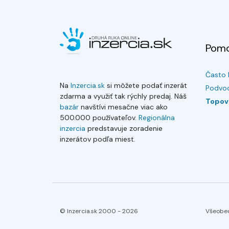
Pom
Často 
Na
Inzercia.sk
si môžete podať inzerát
Podvod
zdarma a využiť tak rýchly predaj. Náš
Topov
bazár
navštívi mesačne viac ako
500.000 používateľov.
Regionálna
inzercia
predstavuje zoradenie
inzerátov podľa miest.
© Inzercia.sk 2000 -
2026
Všeobe