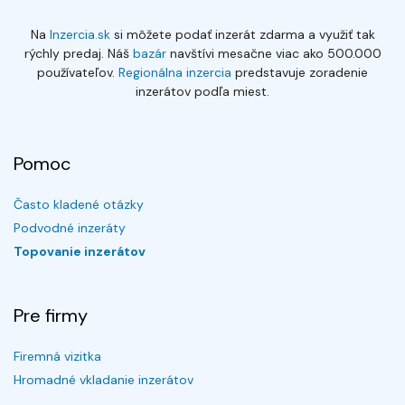
Na
Inzercia.sk
si môžete podať inzerát zdarma a využiť tak
rýchly predaj. Náš
bazár
navštívi mesačne viac ako 500.000
používateľov.
Regionálna inzercia
predstavuje zoradenie
inzerátov podľa miest.
Pomoc
Často kladené otázky
Podvodné inzeráty
Topovanie inzerátov
Pre firmy
Firemná vizitka
Hromadné vkladanie inzerátov