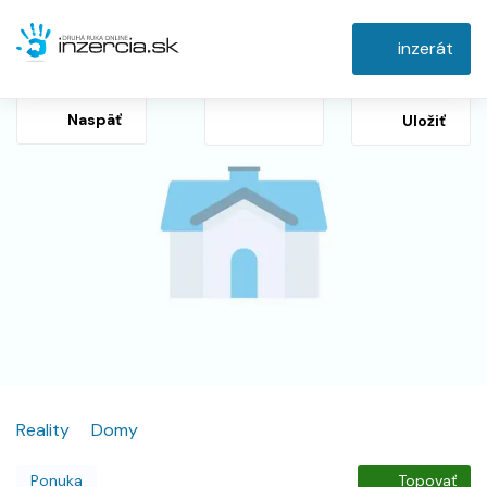
inzerát
Naspäť
Uložiť
Reality
Domy
Ponuka
Topovať