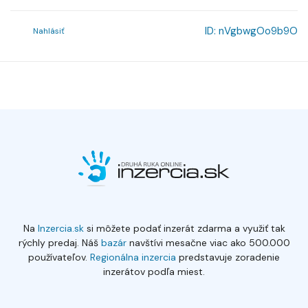
ID:
nVgbwgOo9b9O
Nahlásiť
Na
Inzercia.sk
si môžete podať inzerát zdarma a využiť tak
rýchly predaj. Náš
bazár
navštívi mesačne viac ako 500.000
používateľov.
Regionálna inzercia
predstavuje zoradenie
inzerátov podľa miest.