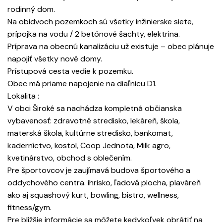
rodinný dom.
Na obidvoch pozemkoch sú všetky inžinierske siete,
prípojka na vodu / 2 betónové šachty, elektrina.
Príprava na obecnú kanalizáciu už existuje – obec plánuje
napojiť všetky nové domy.
Prístupová cesta vedie k pozemku.
Obec má priame napojenie na diaľnicu D1.
Lokalita :
V obci Široké sa nachádza kompletná občianska
vybavenosť: zdravotné stredisko, lekáreň, škola,
materská škola, kultúrne stredisko, bankomat,
kaderníctvo, kostol, Coop Jednota, Milk agro,
kvetinárstvo, obchod s oblečením.
Pre športovcov je zaujímavá budova športového a
oddychového centra. ihrisko, ľadová plocha, plaváreň
ako aj squashový kurt, bowling, bistro, wellness,
fitness/gym.
Pre bližšie informácie sa môžete kedykoľvek obrátiť na