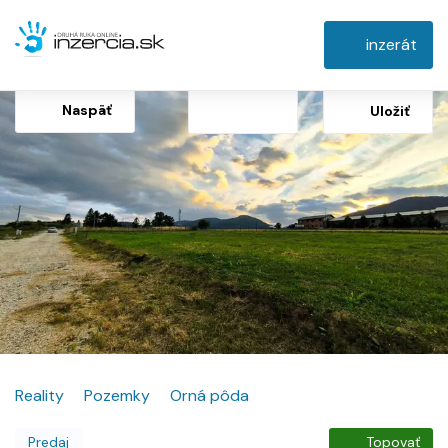
inzerát
Naspäť
Uložiť
Reality
Pozemky
Orná pôda
Predaj
Topovať