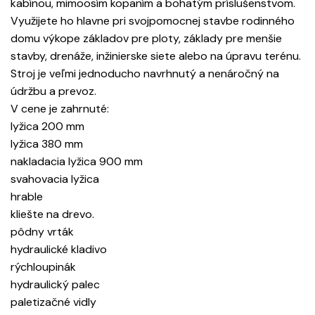
kabínou, mimoosím kopaním a bohatým príslušenstvom.
Využijete ho hlavne pri svojpomocnej stavbe rodinného
domu výkope základov pre ploty, základy pre menšie
stavby, drenáže, inžinierske siete alebo na úpravu terénu.
Stroj je veľmi jednoducho navrhnutý a nenáročný na
údržbu a prevoz.
V cene je zahrnuté:
lyžica 200 mm
lyžica 380 mm
nakladacia lyžica 900 mm
svahovacia lyžica
hrable
kliešte na drevo.
pôdny vrták
hydraulické kladivo
rýchloupinák
hydraulický palec
paletizačné vidly