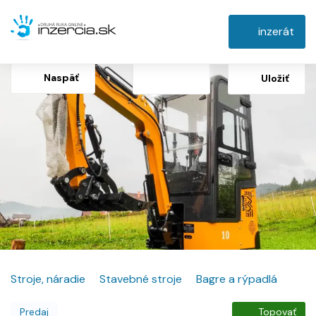
inzerát
Naspäť
Uložiť
Stroje, náradie
Stavebné stroje
Bagre a rýpadlá
Predaj
Topovať