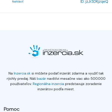
ID:
jzJr3DKjzqeQ
Nahlásiť
Na
Inzercia.sk
si môžete podať inzerát zdarma a využiť tak
rýchly predaj. Náš
bazár
navštívi mesačne viac ako 500.000
používateľov.
Regionálna inzercia
predstavuje zoradenie
inzerátov podľa miest.
Pomoc