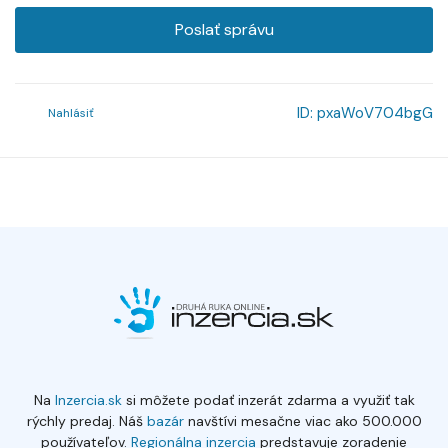
Poslať správu
ID:
pxaWoV704bgG
Nahlásiť
Na
Inzercia.sk
si môžete podať inzerát zdarma a využiť tak
rýchly predaj. Náš
bazár
navštívi mesačne viac ako 500.000
používateľov.
Regionálna inzercia
predstavuje zoradenie