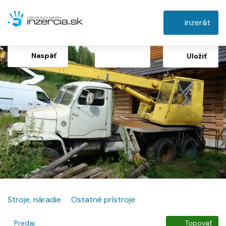
inzerát
Naspäť
Uložiť
Stroje, náradie
Ostatné prístroje
Predaj
Topovať