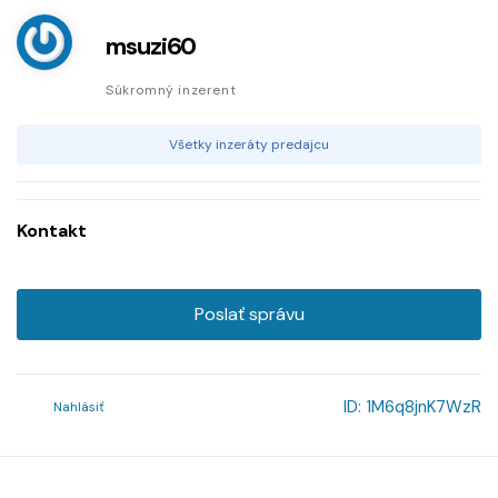
msuzi60
Súkromný inzerent
Všetky inzeráty predajcu
Kontakt
Poslať správu
ID:
1M6q8jnK7WzR
Nahlásiť