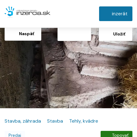
inzerát
Naspäť
Uložiť
Stavba, záhrada
Stavba
Tehly, kvádre
Predaj
Topovať