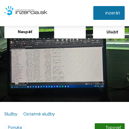
inzerát
Naspäť
Uložiť
Služby
Ostatné služby
Ponuka
Topovať