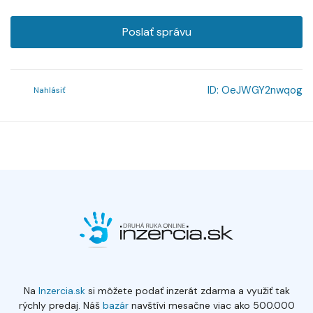
Poslať správu
ID:
OeJWGY2nwqog
Nahlásiť
Na
Inzercia.sk
si môžete podať inzerát zdarma a využiť tak
rýchly predaj. Náš
bazár
navštívi mesačne viac ako 500.000