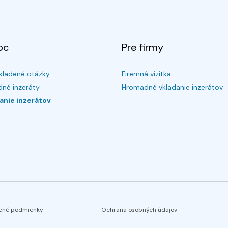
oc
Pre firmy
kladené otázky
Firemná vizitka
né inzeráty
Hromadné vkladanie inzerátov
anie inzerátov
cné podmienky
Ochrana osobných údajov