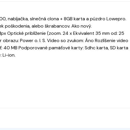
0, nabíjačka, slnečná clona + 8GB karta a púzdro Lowepro.
ek poškodenia, alebo škrabancov. Ako nový.
Mpx Optické priblíženie (zoom. 24 x Ekvivalent 35 mm od: 25
obrazu: Power o. I. S. Video so zvukom: Áno Rozlíšenie video
ť: 40 MB Podporované pamäťové karty: Sdhc karta, SD karta
 Li-ion.