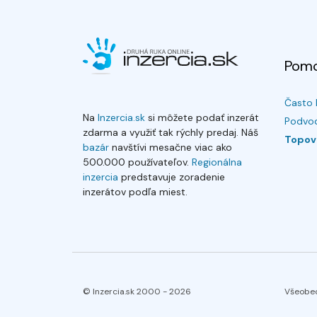
Pom
Často 
Na
Inzercia.sk
si môžete podať inzerát
Podvod
zdarma a využiť tak rýchly predaj. Náš
Topov
bazár
navštívi mesačne viac ako
500.000 používateľov.
Regionálna
inzercia
predstavuje zoradenie
inzerátov podľa miest.
© Inzercia.sk 2000 -
2026
Všeobe