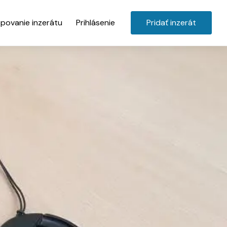
povanie inzerátu
Prihlásenie
Pridať inzerát