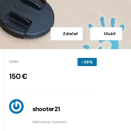
Zdieľať
Uložiť
CENA
-36%
150 €
shooter21
Súkromný inzerent