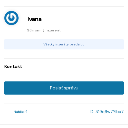
Ivana
Súkromný inzerent
Všetky inzeráty predajcu
Kontakt
Poslať správu
ID:
319q6w7Ylba7
Nahlásiť