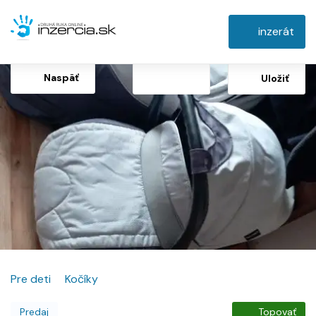
inzerát
Naspäť
Uložiť
Pre deti
Kočíky
Predaj
Topovať