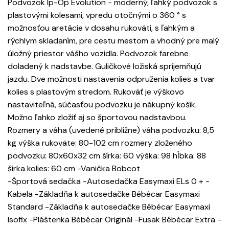
Podvozok Ip-Op Evolution - moderný, ľahký podvozok s
plastovými kolesami, vpredu otočnými o 360 ° s
možnosťou aretácie v dosahu rukoväti, s ľahkým a
rýchlym skladaním, pre cestu mestom a vhodný pre malý
úložný priestor vášho vozidla. Podvozok farebne
doladený k nadstavbe. Guličkové ložiská spríjemňujú
jazdu. Dve možnosti nastavenia odpruženia kolies a tvar
kolies s plastovým stredom. Rukoväť je výškovo
nastaviteľná, súčasťou podvozku je nákupný košík.
Možno ľahko zložiť aj so športovou nadstavbou.
Rozmery a váha (uvedené približne) váha podvozku: 8,5
kg výška rukoväte: 80-102 cm rozmery zloženého
podvozku: 80x60x32 cm šírka: 60 výška: 98 hĺbka: 88
šírka kolies: 60 cm -Vanička Bobcot
-Športová sedačka -Autosedačka Easymaxi ELs 0 + -
Kabela -Základňa k autosedačke Bébécar Easymaxi
Standard -Základňa k autosedačke Bébécar Easymaxi
Isofix -Pláštenka Bébécar Originál -Fusak Bébécar Extra -