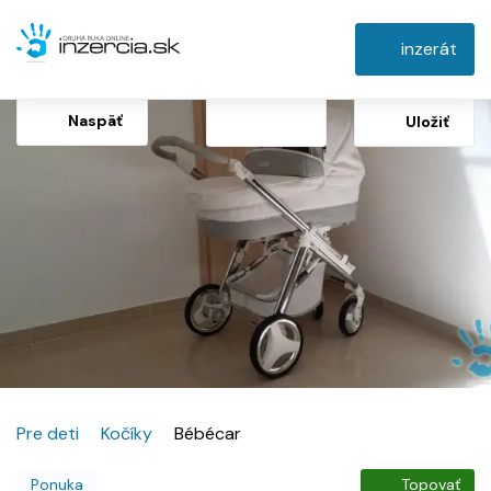
inzerát
Naspäť
Uložiť
Pre deti
Kočíky
Bébécar
Ponuka
Topovať