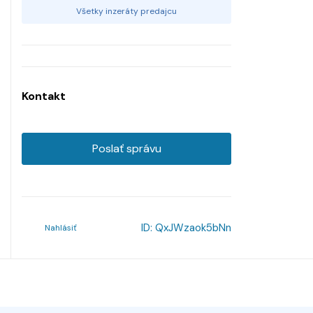
Všetky inzeráty predajcu
Kontakt
Poslať správu
ID:
QxJWzaok5bNn
Nahlásiť