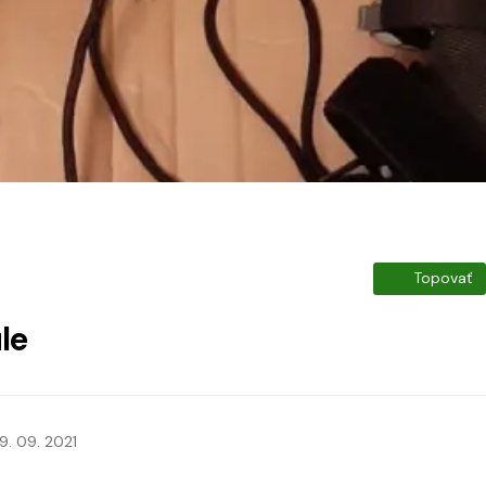
Topovať
le
9. 09. 2021