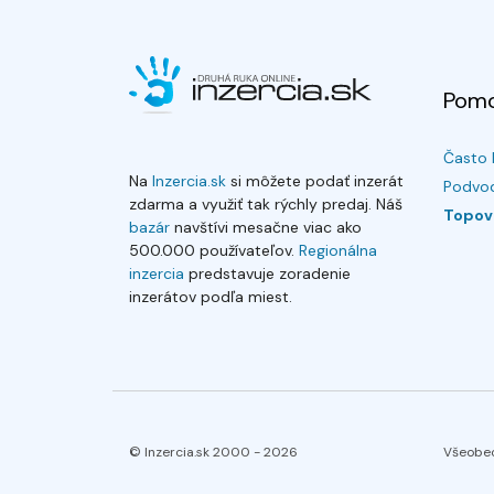
Pom
Často 
Na
Inzercia.sk
si môžete podať inzerát
Podvod
zdarma a využiť tak rýchly predaj. Náš
Topov
bazár
navštívi mesačne viac ako
500.000 používateľov.
Regionálna
inzercia
predstavuje zoradenie
inzerátov podľa miest.
© Inzercia.sk 2000 -
2026
Všeobe