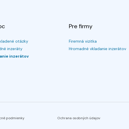
oc
Pre firmy
kladené otázky
Firemná vizitka
né inzeráty
Hromadné vkladanie inzerátov
anie inzerátov
cné podmienky
Ochrana osobných údajov