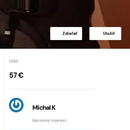
Zdieľať
Uložiť
CENA
57 €
Michal K
Súkromný inzerent