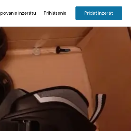
povanie inzerátu
Prihlásenie
Pridať inzerát