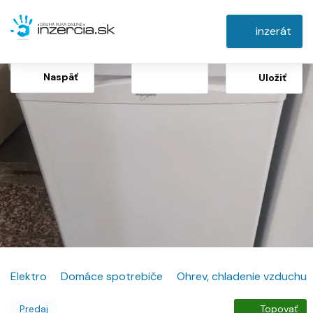
inzerát
Naspäť
Uložiť
Elektro
Domáce spotrebiče
Ohrev, chladenie vzduchu
Predaj
Topovať