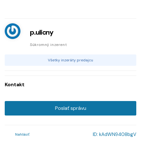
p.ulicny
Súkromný inzerent
Všetky inzeráty predajcu
Kontakt
Poslať správu
ID:
kAdWN9408bgV
Nahlásiť