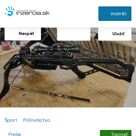
inzerát
Naspäť
Uložiť
Šport
Poľovníctvo
Predaj
Topovať