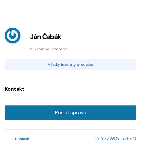
Ján Čabák
Súkromný inzerent
Všetky inzeráty predajcu
Kontakt
Poslať správu
ID:
Y7ZWDkLxvbpO
Nahlásiť